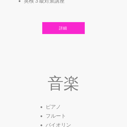
​英検３級対策講座
詳細
音楽
ピアノ
フルート
バイオリン