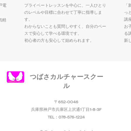
戸電
プライベートレッスンを中心に、一人ひとり
「
のレベルや目標に合わせて丁寧に指導しま
っ
す。
講
気軽
わからないことも質問しやすく、自分のペー
お
スで安心して学べる環境です。
る
初心者の方も安心して始められます。
新
つばさカルチャースクー
ル
〒652-0046
兵庫県神戸市兵庫区上沢通1丁目1-8-3F
TEL：078-576-1224