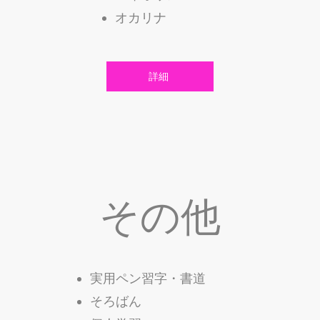
​オカリナ
詳細
その他
実用ペン習字・書道
そろばん